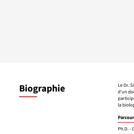
Biographie
Le Dr. S
d'un doc
particip
la biolo
Parcour
Ph.D. -